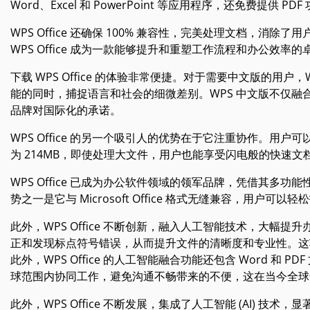
Word、Excel 和 PowerPoint 等应用程序，还免费提
WPS Office 还确保 100% 兼容性，完美处理文档，
WPS Office 成为一款能够提升和重塑工作流程和办公效率
下载 WPS Office 的体验非常便捷。对于需要中文版的用户
能的同时，捕捉语言和社会的细微差别。WPS 中文版不仅
品牌对国际化的承诺。
WPS Office 的另一个吸引人的优势在于它注重协作。用户可
为 214MB，即使处理大文件，用户也能享受闪电般的快速
WPS Office 已成为办公软件领域的领军品牌，凭借其多功能
势之一是它与 Microsoft Office 格式无缝兼容，用
此外，WPS Office 不断创新，融入人工智能技术，大
正和发现标点符号错误，从而提升文件的清晰度和专业性。这
此外，WPS Office 的人工智能融合功能还包含 Word 
球范围内协同工作，避免沟通不畅带来的不便，这在当今全球
此外，WPS Office 不断发展，集成了人工智能 (AI)