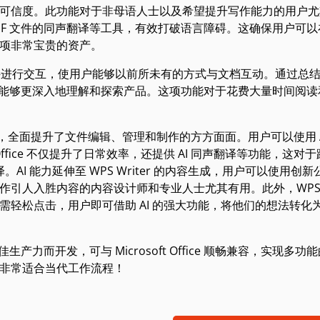
可信度。此功能对于非母语人士以及希望提升写作能力的用户尤
 和 PDF 文件的同声翻译等工具，有效打破语言障碍。这确保用户可
项非常宝贵的资产。
PDF 文件进行交互，使用户能够以前所未有的方式与文档互动。通过总
，使用户能够更深入地理解和探索产品。这项功能对于花费大量时间阅
户体验，全面提升了文件编辑、管理和制作的方方面面。用户可以使用 A
fice 不仅提升了日常效率，还提供 AI 同声翻译等功能，这对于
。AI 能力延伸至 WPS Writer 的内容生成，用户可以使用创新
作引人入胜内容的内容设计师和专业人士尤其有用。此外，WP
文稿。只需轻松点击，用户即可借助 AI 的强大功能，将他们的想法转化
而开发，可与 Microsoft Office 顺畅兼容，实现多功
非常适合当代工作流程！