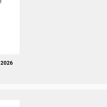
o 2026