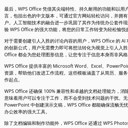
最后，WPS Office 凭借其尖端特性、持久耐用的功能和以用
言，包括出色的中文版本，可通过官方网站轻松访问，并拥有
户。人工智能技术的融合进一步巩固了其作为传统办公套件现
验 WPS Office 的强大功能，将您的日常工作转变为轻松愉
对于需要创建引人入胜的讨论内容的用户，WPS Office 的 A
的创新公式，用户无需费力即可将想法转化为视觉上引人入胜
Office 都会为您处理图形信息，让您专注于信息本身而非风
WPS Office 提供丰富的 Microsoft Word、Excel、
资源，帮助他们改进工作流程。这些模板涵盖了从简历、服务
作起点。
WPS Office 还确保 100% 兼容性和卓越的文档处理
意味着用户可以专注于工作，而不会受到技术问题的干扰。无论您是
PowerPoint 中创建演示文稿，WPS Office 都能确保流
办公效率的强大工具。
除了文档编辑和制作功能外，WPS Office 还通过 WPS Pho