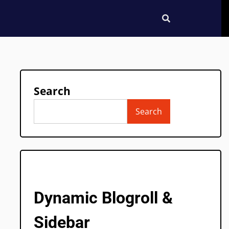
Search
Search
Dynamic Blogroll &
Sidebar