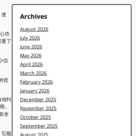
，使
Archives
August 2026
核心功
July 2026
彰显了
June 2026
May 2026
大小仅
April 2026
March 2026
著的优
February 2026
January 2026
自动纠
December 2025
用。
November 2025
够在全
October 2025
September 2025
，它能
August 2025