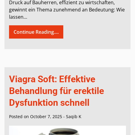
Druck auf Bauherren, effizient zu wirtschaften,
gewinnt ein Thema zunehmend an Bedeutung: Wie
lassen…
Continue Reading....
Viagra Soft: Effektive
Behandlung für erektile
Dysfunktion schnell
Posted on
October 7, 2025
-
Saqib K