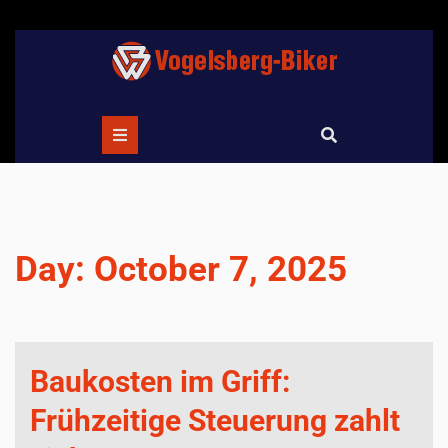
Skip
to
content
Day:
October 7, 2025
Baukosten im Griff:
Frühzeitige Steuerung zahlt