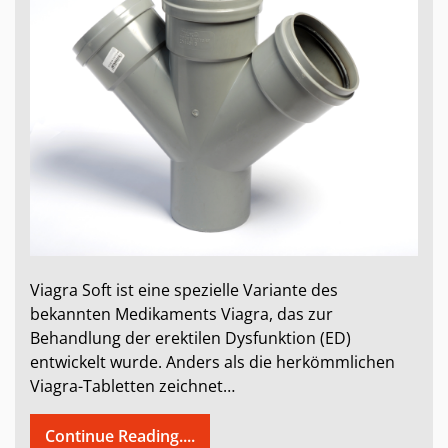
Viagra Soft ist eine spezielle Variante des
bekannten Medikaments Viagra, das zur
Behandlung der erektilen Dysfunktion (ED)
entwickelt wurde. Anders als die herkömmlichen
Viagra-Tabletten zeichnet…
Continue Reading....