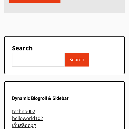
Search
Search
Dynamic Blogroll & Sidebar
techno002
helloworld102
เว็บสล็อตpg