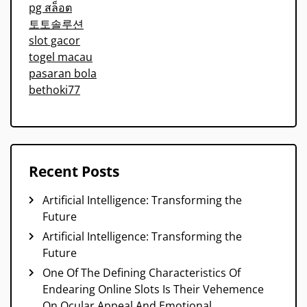
pg สล็อต
토토솔루션
slot gacor
togel macau
pasaran bola
bethoki77
Recent Posts
Artificial Intelligence: Transforming the
Future
Artificial Intelligence: Transforming the
Future
One Of The Defining Characteristics Of
Endearing Online Slots Is Their Vehemence
On Ocular Appeal And Emotional