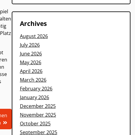
piel
alten
Archives
tig
Platz
August 2026
July 2026
bt
June 2026
eren
May 2026
nn
April 2026
sse
March 2026
s
February 2026
January 2026
December 2025
November 2025
önen
n
October 2025
September 2025