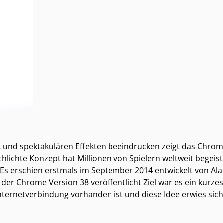
fik und spektakulären Effekten beeindrucken zeigt das Chro
lichte Konzept hat Millionen von Spielern weltweit begeist
Es erschien erstmals im September 2014 entwickelt von Al
er Chrome Version 38 veröffentlicht Ziel war es ein kurzes
nternetverbindung vorhanden ist und diese Idee erwies sich