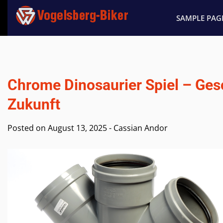
Skip
to
SAMPLE PAG
content
Chrome Dinosaurier Spiel – Ges
Zukunft
Posted on
August 13, 2025
-
Cassian Andor