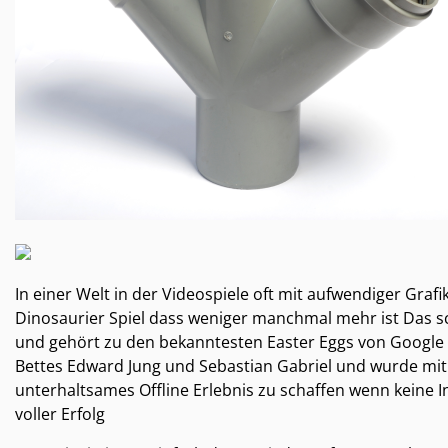
In einer Welt in der Videospiele oft mit aufwendiger Gra
Dinosaurier Spiel dass weniger manchmal mehr ist Das sch
und gehört zu den bekanntesten Easter Eggs von Google 
Bettes Edward Jung und Sebastian Gabriel und wurde mit d
unterhaltsames Offline Erlebnis zu schaffen wenn keine I
voller Erfolg