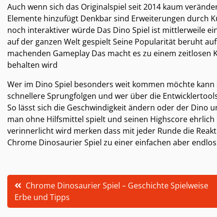
Auch wenn sich das Originalspiel seit 2014 kaum veränder
Elemente hinzufügt Denkbar sind Erweiterungen durch Kü
noch interaktiver würde Das Dino Spiel ist mittlerweile e
auf der ganzen Welt gespielt Seine Popularität beruht au
machenden Gameplay Das macht es zu einem zeitlosen K
behalten wird
Wer im Dino Spiel besonders weit kommen möchte kann si
schnellere Sprungfolgen und wer über die Entwicklertool
So lässt sich die Geschwindigkeit ändern oder der Dino
man ohne Hilfsmittel spielt und seinen Highscore ehrlic
verinnerlicht wird merken dass mit jeder Runde die Reakt
Chrome Dinosaurier Spiel zu einer einfachen aber endlo
Post
Chrome Dinosaurier Spiel – Geschichte Spielweise
Erbe und Tipps
navigation