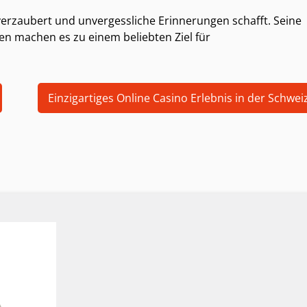
 verzaubert und unvergessliche Erinnerungen schafft. Seine
en machen es zu einem beliebten Ziel für
Einzigartiges Online Casino Erlebnis in der Schwei