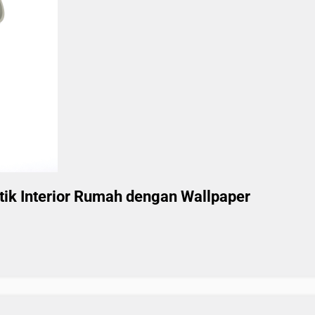
ik Interior Rumah dengan Wallpaper