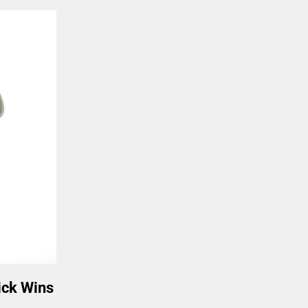
ick Wins