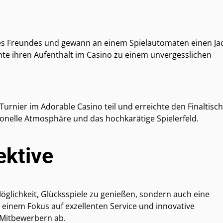
es Freundes und gewann an einem Spielautomaten einen Ja
te ihren Aufenthalt im Casino zu einem unvergesslichen
Turnier im Adorable Casino teil und erreichte den Finaltisch
onelle Atmosphäre und das hochkarätige Spielerfeld.
ektive
öglichkeit, Glücksspiele zu genießen, sondern auch eine
 einem Fokus auf exzellenten Service und innovative
 Mitbewerbern ab.