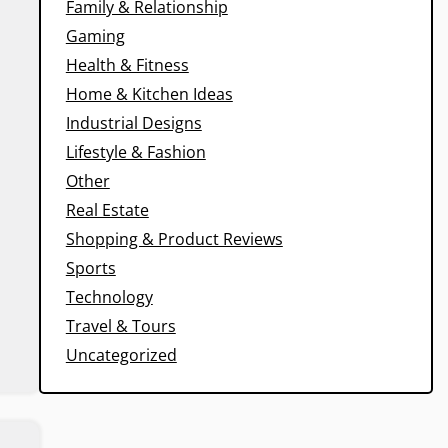
Family & Relationship
Gaming
Health & Fitness
Home & Kitchen Ideas
Industrial Designs
Lifestyle & Fashion
Other
Real Estate
Shopping & Product Reviews
Sports
Technology
Travel & Tours
Uncategorized