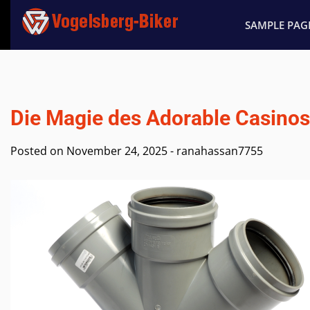
Skip
to
SAMPLE PAG
content
Die Magie des Adorable Casinos
Posted on
November 24, 2025
-
ranahassan7755