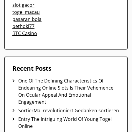
slot gacor
togel macau
pasaran bola
bethoki77
BTC Casino
Recent Posts
One Of The Defining Characteristics Of
Endearing Online Slots Is Their Vehemence
On Ocular Appeal And Emotional
Engagement
SortierMal revolutioniert Gedanken sortieren
Entry The Intriguing World Of Young Togel
Online