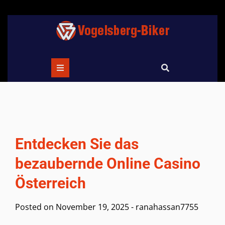
Skip
to
content
Entdecken Sie das
bezaubernde Online Casino
Österreich
Posted on
November 19, 2025
-
ranahassan7755