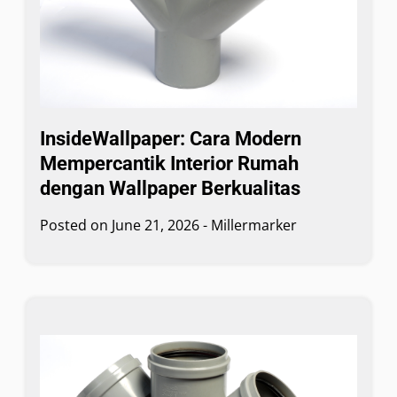
InsideWallpaper: Cara Modern
Mempercantik Interior Rumah
dengan Wallpaper Berkualitas
Posted on
June 21, 2026
-
Millermarker