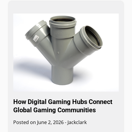
How Digital Gaming Hubs Connect
Global Gaming Communities
Posted on
June 2, 2026
-
Jackclark