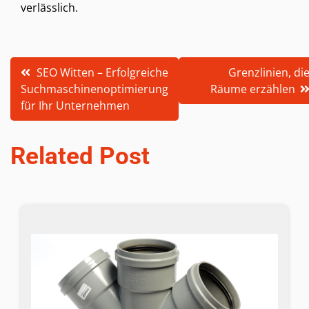
verlässlich.
Post
SEO Witten – Erfolgreiche
Grenzlinien, di
Suchmaschinenoptimierung
Räume erzählen
navigation
für Ihr Unternehmen
Related Post