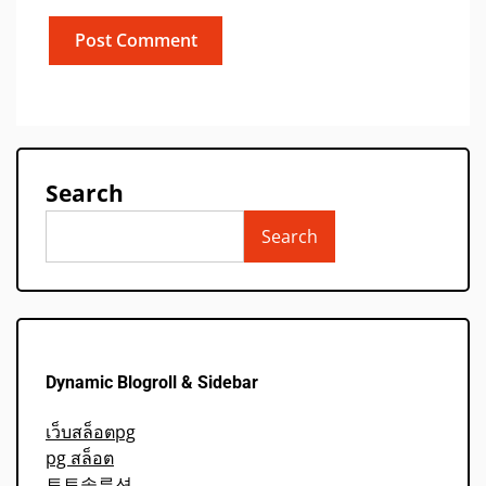
Search
Search
Dynamic Blogroll & Sidebar
เว็บสล็อตpg
pg สล็อต
토토솔루션