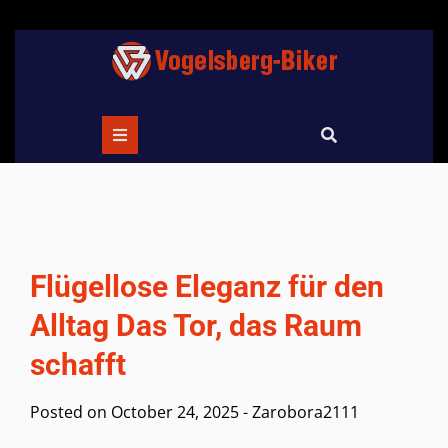
Skip
to
content
Flügellose Eleganz für den
Alltag Das Tor, das Raum
schafft
Posted on
October 24, 2025
-
Zarobora2111