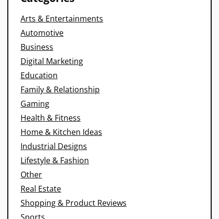
Arts & Entertainments
Automotive
Business
Digital Marketing
Education
Family & Relationship
Gaming
Health & Fitness
Home & Kitchen Ideas
Industrial Designs
Lifestyle & Fashion
Other
Real Estate
Shopping & Product Reviews
Sports