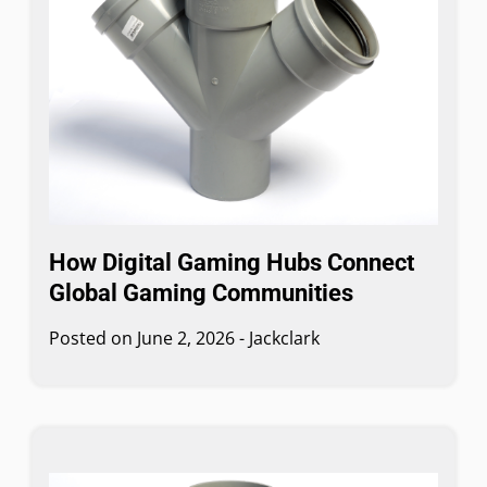
How Digital Gaming Hubs Connect
Global Gaming Communities
Posted on
June 2, 2026
-
Jackclark