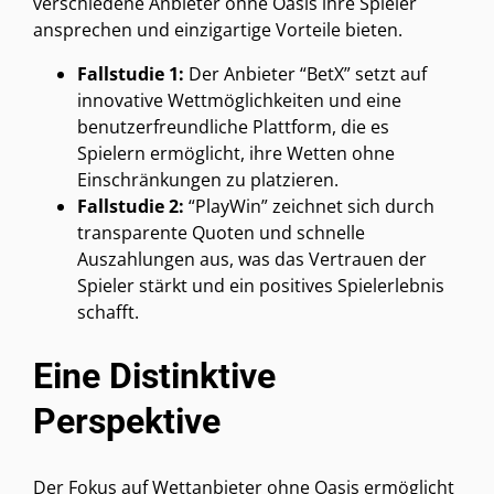
verschiedene Anbieter ohne Oasis ihre Spieler
ansprechen und einzigartige Vorteile bieten.
Fallstudie 1:
Der Anbieter “BetX” setzt auf
innovative Wettmöglichkeiten und eine
benutzerfreundliche Plattform, die es
Spielern ermöglicht, ihre Wetten ohne
Einschränkungen zu platzieren.
Fallstudie 2:
“PlayWin” zeichnet sich durch
transparente Quoten und schnelle
Auszahlungen aus, was das Vertrauen der
Spieler stärkt und ein positives Spielerlebnis
schafft.
Eine Distinktive
Perspektive
Der Fokus auf Wettanbieter ohne Oasis ermöglicht