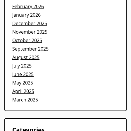
February 2026
January 2026
December 2025
November 2025
October 2025
September 2025
August 2025
July 2025
June 2025
May 2025
April 2025
March 2025
Categories