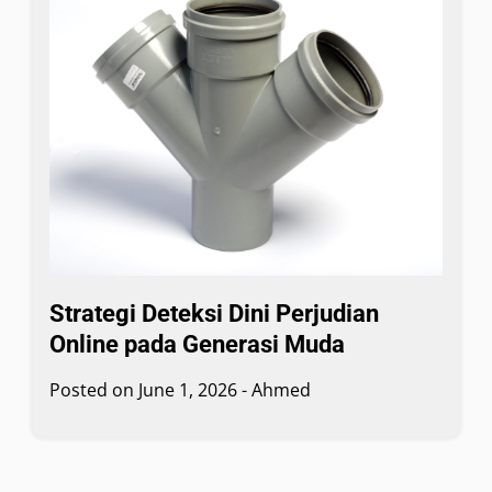
Strategi Deteksi Dini Perjudian
Online pada Generasi Muda
Posted on
June 1, 2026
-
Ahmed