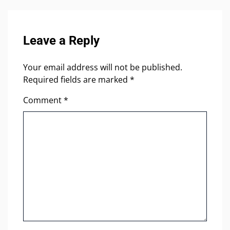
Leave a Reply
Your email address will not be published.
Required fields are marked
*
Comment
*