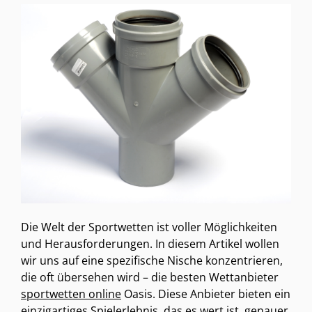
Die Welt der Sportwetten ist voller Möglichkeiten
und Herausforderungen. In diesem Artikel wollen
wir uns auf eine spezifische Nische konzentrieren,
die oft übersehen wird – die besten Wettanbieter
sportwetten online
Oasis. Diese Anbieter bieten ein
einzigartiges Spielerlebnis, das es wert ist, genauer