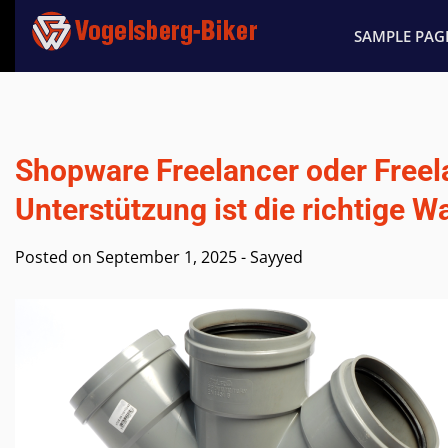
Skip
to
SAMPLE PAG
content
Shopware Freelancer oder Free
Unterstützung ist die richtige W
Posted on
September 1, 2025
-
Sayyed