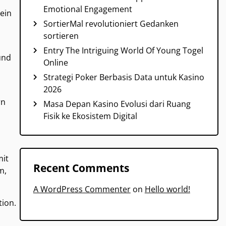
Emotional Engagement
 ein
SortierMal revolutioniert Gedanken
sortieren
Entry The Intriguing World Of Young Togel
und
Online
Strategi Poker Berbasis Data untuk Kasino
2026
rn
Masa Depan Kasino Evolusi dari Ruang
Fisik ke Ekosistem Digital
mit
Recent Comments
m,
A WordPress Commenter
on
Hello world!
tion.