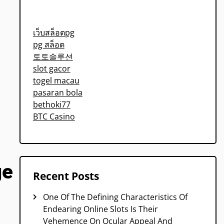
เว็บสล็อตpg
pg สล็อต
토토솔루션
slot gacor
togel macau
pasaran bola
bethoki77
BTC Casino
ge
Recent Posts
One Of The Defining Characteristics Of
Endearing Online Slots Is Their
Vehemence On Ocular Appeal And