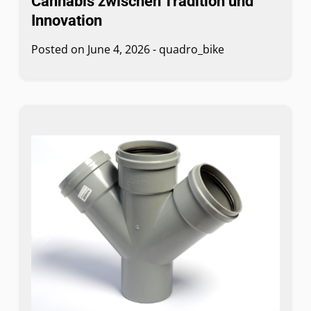
Cannabis zwischen Tradition und
Innovation
Posted on
June 4, 2026
-
quadro_bike