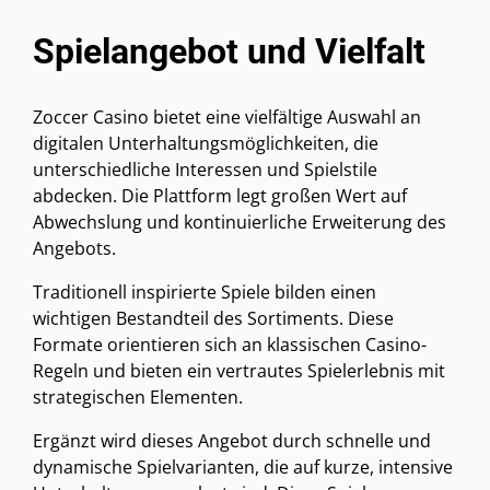
Spielangebot und Vielfalt
Zoccer Casino bietet eine vielfältige Auswahl an
digitalen Unterhaltungsmöglichkeiten, die
unterschiedliche Interessen und Spielstile
abdecken. Die Plattform legt großen Wert auf
Abwechslung und kontinuierliche Erweiterung des
Angebots.
Traditionell inspirierte Spiele bilden einen
wichtigen Bestandteil des Sortiments. Diese
Formate orientieren sich an klassischen Casino-
Regeln und bieten ein vertrautes Spielerlebnis mit
strategischen Elementen.
Ergänzt wird dieses Angebot durch schnelle und
dynamische Spielvarianten, die auf kurze, intensive