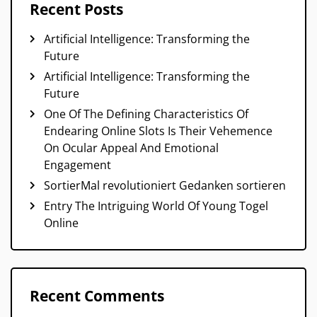
Recent Posts
Artificial Intelligence: Transforming the
Future
Artificial Intelligence: Transforming the
Future
One Of The Defining Characteristics Of
Endearing Online Slots Is Their Vehemence
On Ocular Appeal And Emotional
Engagement
SortierMal revolutioniert Gedanken sortieren
Entry The Intriguing World Of Young Togel
Online
Recent Comments