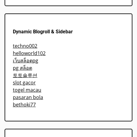
Dynamic Blogroll & Sidebar
techno002
helloworld102
เว็บสล็อตpg
pg สล็อต
토토솔루션
slot gacor
togel macau
pasaran bola
bethoki77