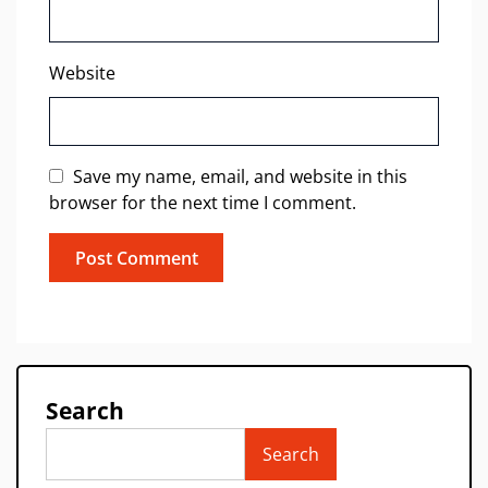
Website
Save my name, email, and website in this
browser for the next time I comment.
Search
Search