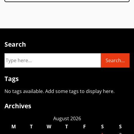
Search
Tags
No tags available. Add some tags to display here.
Archives
August 2026
M
T
W
T
F
S
S