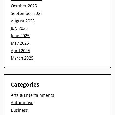
October 2025
September 2025
August 2025
July 2025
June 2025
May 2025
April 2025
March 2025
Categories
Arts & Entertainments
Automotive
Business