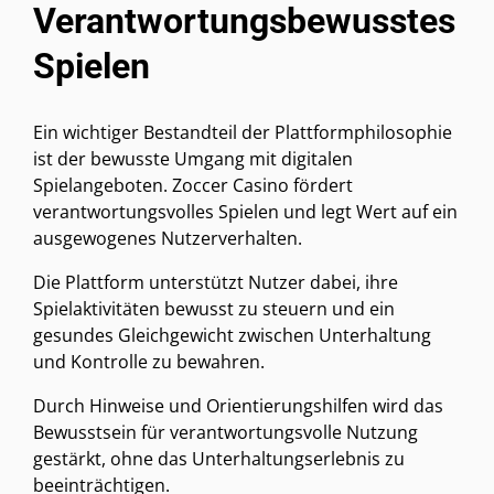
Verantwortungsbewusstes
Spielen
Ein wichtiger Bestandteil der Plattformphilosophie
ist der bewusste Umgang mit digitalen
Spielangeboten. Zoccer Casino fördert
verantwortungsvolles Spielen und legt Wert auf ein
ausgewogenes Nutzerverhalten.
Die Plattform unterstützt Nutzer dabei, ihre
Spielaktivitäten bewusst zu steuern und ein
gesundes Gleichgewicht zwischen Unterhaltung
und Kontrolle zu bewahren.
Durch Hinweise und Orientierungshilfen wird das
Bewusstsein für verantwortungsvolle Nutzung
gestärkt, ohne das Unterhaltungserlebnis zu
beeinträchtigen.