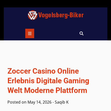
Skip
to
content
Zoccer Casino Online
Erlebnis Digitale Gaming
Welt Moderne Plattform
Posted on
May 14, 2026
-
Saqib K