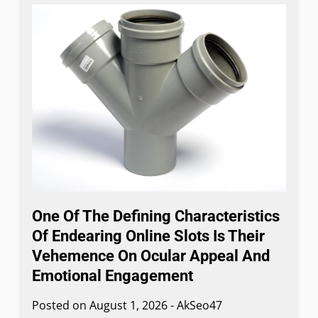
One Of The Defining Characteristics
Of Endearing Online Slots Is Their
Vehemence On Ocular Appeal And
Emotional Engagement
Posted on
August 1, 2026
-
AkSeo47