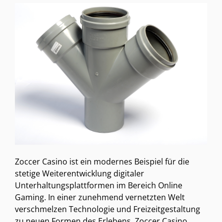
Zoccer Casino ist ein modernes Beispiel für die
stetige Weiterentwicklung digitaler
Unterhaltungsplattformen im Bereich Online
Gaming. In einer zunehmend vernetzten Welt
verschmelzen Technologie und Freizeitgestaltung
zu neuen Formen des Erlebens. Zoccer Casino