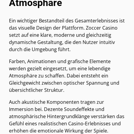
Atmosphäre
Ein wichtiger Bestandteil des Gesamterlebnisses ist
das visuelle Design der Plattform. Zoccer Casino
setzt auf eine klare, moderne und gleichzeitig
dynamische Gestaltung, die den Nutzer intuitiv
durch die Umgebung führt.
Farben, Animationen und grafische Elemente
werden gezielt eingesetzt, um eine lebendige
Atmosphäre zu schaffen. Dabei entsteht ein
Gleichgewicht zwischen optischer Spannung und
übersichtlicher Struktur.
Auch akustische Komponenten tragen zur
Immersion bei. Dezente Soundeffekte und
atmosphärische Hintergrundklänge verstärken das
Gefühl eines realistischen Casino-Erlebnisses und
erhöhen die emotionale Wirkung der Spiele.