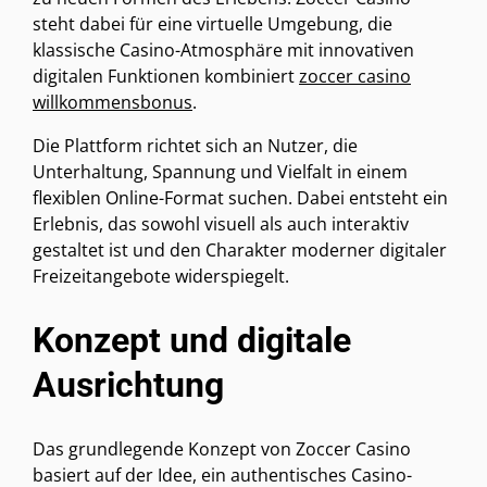
steht dabei für eine virtuelle Umgebung, die
klassische Casino-Atmosphäre mit innovativen
digitalen Funktionen kombiniert
zoccer casino
willkommensbonus
.
Die Plattform richtet sich an Nutzer, die
Unterhaltung, Spannung und Vielfalt in einem
flexiblen Online-Format suchen. Dabei entsteht ein
Erlebnis, das sowohl visuell als auch interaktiv
gestaltet ist und den Charakter moderner digitaler
Freizeitangebote widerspiegelt.
Konzept und digitale
Ausrichtung
Das grundlegende Konzept von Zoccer Casino
basiert auf der Idee, ein authentisches Casino-