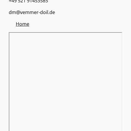
+49 521 91453585
dm@vemmer-doil.de
Home