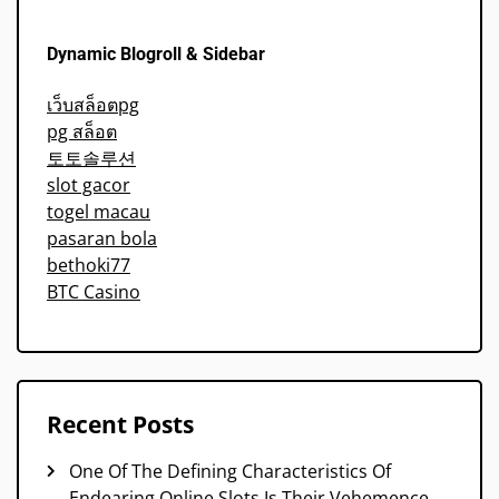
Dynamic Blogroll & Sidebar
เว็บสล็อตpg
pg สล็อต
토토솔루션
slot gacor
togel macau
pasaran bola
bethoki77
BTC Casino
Recent Posts
One Of The Defining Characteristics Of
Endearing Online Slots Is Their Vehemence