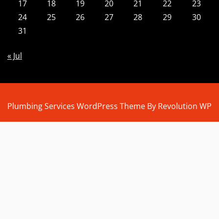
17
18
19
20
21
22
23
24
25
26
27
28
29
30
31
« Jul
Plumbing Services WordPress Theme By Revolution WP